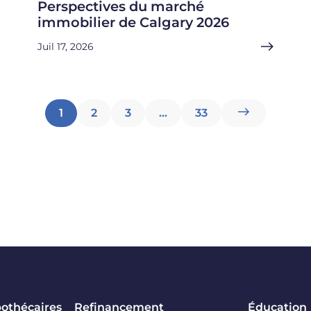
Perspectives du marché
immobilier de Calgary 2026
Juil 17, 2026
Pagination
1
2
3
…
33
des
articles
pothécaires
Refinancement
Éducation