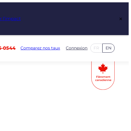
×
r l’impact
6-0544
Comparez nos taux
Connexion
FR
EN