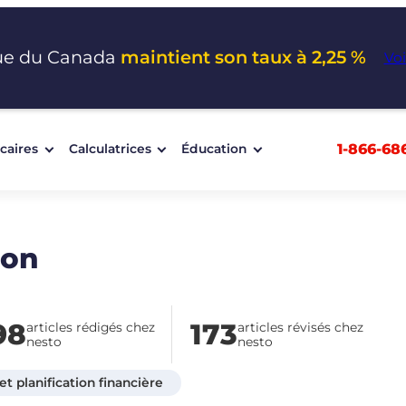
ue du Canada
maintient son taux à 2,25 %
Voi
1-866-68
caires
Calculatrices
Éducation
mon
98
173
articles rédigés chez
articles révisés chez
nesto
nesto
t planification financière