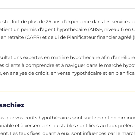
, fort de plus de 25 ans d’expérience dans les services banc
détient un permis d’agent hypothécaire (ARSF, niveau 1) en O
 en retraite (CAFR) et celui de Planificateur financier agréé (
ultations expertes en matière hypothécaire afin d’améliorer
 les clients à comprendre et à naviguer dans le marché hypo
 en analyse de crédit, en vente hypothécaire et en planificat
sachiez
 que vos coûts hypothécaires sont sur le point de diminuer
ariable et à versements ajustables sont liées au taux préfér
 Les taux fixes, quant à eux, sont influencés par le march