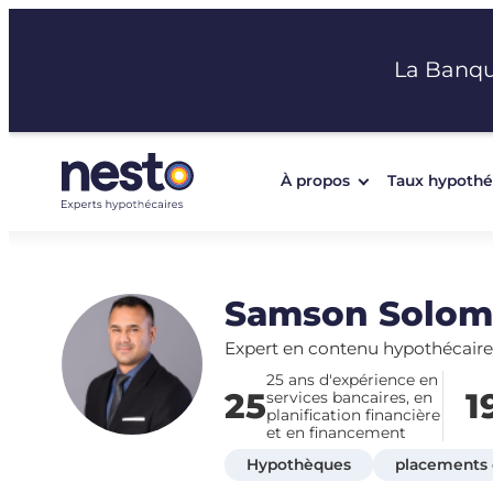
Aller
au
La Banq
contenu
À propos
Taux hypothé
Samson Solo
Expert en contenu hypothécaire
25 ans d'expérience en
25
1
services bancaires, en
planification financière
et en financement
Hypothèques
placements e