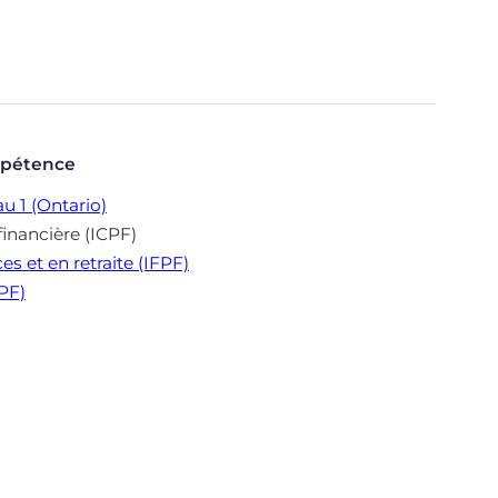
mpétence
u 1 (Ontario)
financière (ICPF)
es et en retraite (IFPF)
CPF)