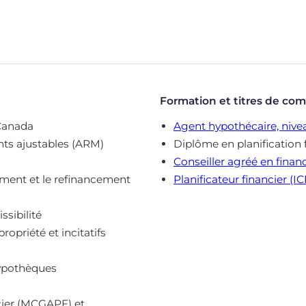
Formation et titres de co
 Canada
Agent hypothécaire, nivea
nts ajustables (ARM)
Diplôme en planification 
Conseiller agréé en financ
lement et le refinancement
Planificateur financier (I
ssibilité
priété et incitatifs
hypothèques
ncier (MCGAPF) et