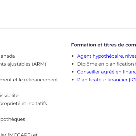
Formation et titres de co
 Canada
Agent hypothécaire, nivea
nts ajustables (ARM)
Diplôme en planification 
Conseiller agréé en financ
lement et le refinancement
Planificateur financier (I
ssibilité
priété et incitatifs
hypothèques
ncier (MCGAPF) et