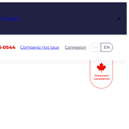
×
r l’impact
6-0544
Comparez nos taux
Connexion
FR
EN