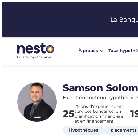
Aller
au
La Banq
contenu
À propos
Taux hypothé
Samson Solo
Expert en contenu hypothécaire
25 ans d'expérience en
25
1
services bancaires, en
planification financière
et en financement
Hypothèques
placements e