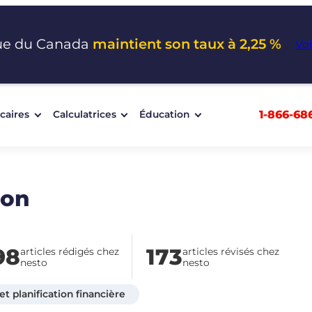
ue du Canada
maintient son taux à 2,25 %
Voi
1-866-68
caires
Calculatrices
Éducation
mon
98
173
articles rédigés chez
articles révisés chez
nesto
nesto
t planification financière