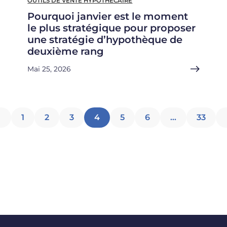
OUTILS DE VENTE HYPOTHÉCAIRE
Pourquoi janvier est le moment
le plus stratégique pour proposer
une stratégie d’hypothèque de
deuxième rang
Mai 25, 2026
Pagination
1
2
3
4
5
6
…
33
des
articles