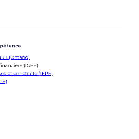
mpétence
u 1 (Ontario)
financière (ICPF)
es et en retraite (IFPF)
CPF)