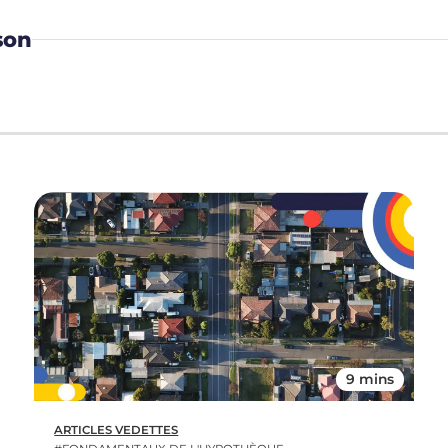
son
9 mins
ARTICLES VEDETTES