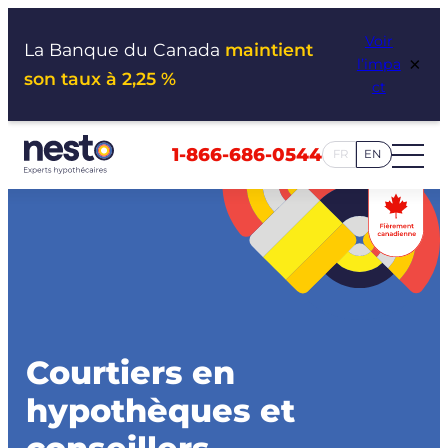
Aller
Voir
au
La Banque du Canada
maintient
×
l’impa
contenu
son taux à 2,25 %
ct
1-866-686-0544
FR
EN
Courtiers en
hypothèques et