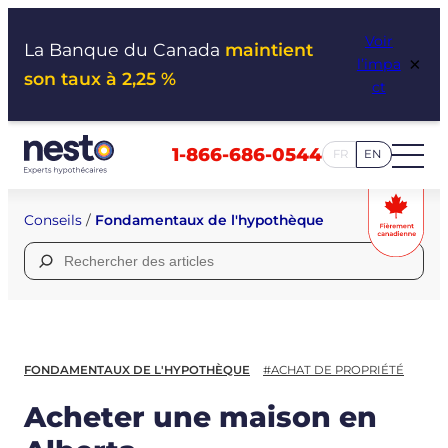
Aller
Voir
au
La Banque du Canada
maintient
×
l’impa
contenu
son taux à 2,25 %
ct
1-866-686-0544
FR
EN
Conseils
/
Fondamentaux de l'hypothèque
Rechercher :
FONDAMENTAUX DE L'HYPOTHÈQUE
#ACHAT DE PROPRIÉTÉ
Acheter une maison en