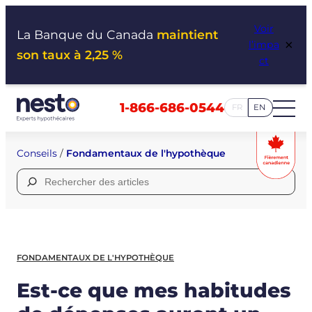
Aller
Voir
au
La Banque du Canada
maintient
×
l’impa
contenu
son taux à 2,25 %
ct
1-866-686-0544
FR
EN
Conseils
/
Fondamentaux de l'hypothèque
Rechercher :
FONDAMENTAUX DE L'HYPOTHÈQUE
Est-ce que mes habitudes