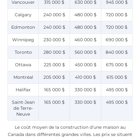
Vancouver
315 000 $
630 000 $
945 000 $
Calgary
240 000 $
480 000 $
720 000 $
Edmonton
240 000 $
480 000 $
720 000 $
Winnipeg
230 000 $
460 000 $
690 000 $
Toronto
280 000 $
560 000 $
840 000 $
Ottawa
225 000 $
450 000 $
675 000 $
Montréal
205 000 $
410 000 $
615 000 $
Halifax
165 000 $
330 000 $
495 000 $
Saint-Jean
165 000 $
330 000 $
495 000 $
de Terre-
Neuve
Le coût moyen de la construction d’une maison au
Canada dans différentes grandes villes. Les prix se situent