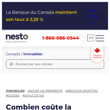
Aller
Voir
au
La Banque du Canada
maintient
×
l’impa
contenu
son taux à 2,25 %
ct
1-866-686-0544
FR
EN
Conseils
/
Immobilier
Rechercher :
IMMOBILIER
#ACHAT DE PROPRIÉTÉ
#ARTICLES VEDETTES
#GUIDES
#STYLE DE VIE
Combien coûte la