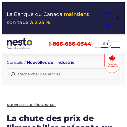
Aller
Voir
au
La Banque du Canada
maintient
×
l’impa
contenu
son taux à 2,25 %
ct
1-866-686-0544
FR
EN
Conseils
/
Nouvelles de l’industrie
Rechercher :
NOUVELLES DE L’INDUSTRIE
La chute des prix de