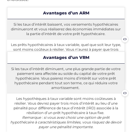
Avantages d’un ARM
Si les taux d’intérêt baissent, vos versements hypothécaires
Si les taux d’
diminueront et vous réaliserez des économies immédiates sur
la partie d’intérêt de votre prêt hypothécaire.
Les prêts hypothécaires à taux variable, quel que soit leur 
Les prêts hypothécaires à taux variable, quel que soit leur type,
sont moins coûteux à résilier. Vous n’aurez à payer que trois
mois d’intérêt au lieu d’une pénalité pour différence de taux
Avantages d’un VRM
d’intérêt (IRD) associée à la résiliation d’un prêt hypothécaire à
taux fixe.
Remarque : si vous avez choisi une option hypothécaire à
Si les taux d’intérêt diminuent, une plus grande partie de
Si les taux d’intérêt diminuent, une plus grande partie de votre
caractéristiques limitées, vous risquez de devoir payer une
paiement sera affectée au solde du capital de votre prêt
pénalité importante.
hypothécaire. Vous paierez moins d’intérêt sur votre prêt
Les hypothèques à taux variable sont moins c
hypothécaire pendant tout son terme, ce qui réduira votre
Rema
amortissement.
Les hypothèques à taux variable sont moins coûteuses à
résilier. Vous devrez payer trois mois d’intérêt au lieu d’une
pénalité pour différence de taux d’intérêt (IRD) associée à la
Quel est l’impact des
résiliation d’un prêt hypothécaire à taux fixe.
Remarque : si vous avez choisi une option de prêt
hausses de taux d’intérêt
hypothécaire à caractéristiques limitées, vous risquez de devoir
payer une pénalité importante.