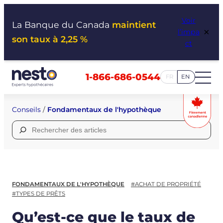
Aller
Voir
au
La Banque du Canada
maintient
×
l’impa
contenu
son taux à 2,25 %
ct
1-866-686-0544
FR
EN
Conseils
/
Fondamentaux de l'hypothèque
Rechercher :
FONDAMENTAUX DE L'HYPOTHÈQUE
#ACHAT DE PROPRIÉTÉ
#TYPES DE PRÊTS
Qu’est-ce que le taux de