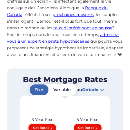
chiffres sur un écran – ils affectent également la vie
conjugale des Canadiens. Alors que la
Banque du
Canada
réfléchit à ses
prochaines mesures
, les couples
s’interrogent : L’amour est-il plus fort que tout, même
dans un monde où les
taux d’intérêt sont en hausse
?
Seul le temps nous le dira, mais entre-temps,
adressez-
vous à un expert en prêts hypothécaires
qui pourra vous
proposer une stratégie hypothécaire impartiale, adaptée
à vos plans financiers et à ceux de votre partenaire. 📈💔
Best Mortgage Rates
Fixe
Variable
au
Ontario
3 Year
Fixe
5 Year
Fixe
Get Rates
Get Rates