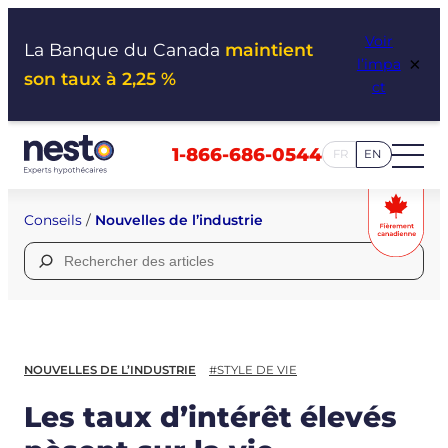
Aller
Voir
au
La Banque du Canada
maintient
×
l’impa
contenu
son taux à 2,25 %
ct
1-866-686-0544
FR
EN
Conseils
/
Nouvelles de l’industrie
Rechercher :
NOUVELLES DE L’INDUSTRIE
#STYLE DE VIE
Les taux d’intérêt élevés