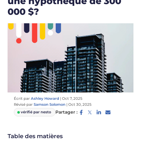
une hypothèque de 300
000 $?
Écrit par
Ashley Howard
|
Oct 7, 2025
Révisé par
Samson Solomon
|
Oct 30, 2025
Partager :
vérifié par nesto
Table des matières