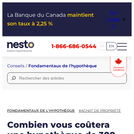
Aller
Voir
au
La Banque du Canada
maintient
×
l’impa
contenu
son taux à 2,25 %
ct
1-866-686-0544
FR
EN
Conseils
/
Fondamentaux de l'hypothèque
Rechercher :
FONDAMENTAUX DE L'HYPOTHÈQUE
#ACHAT DE PROPRIÉTÉ
Combien vous coûtera