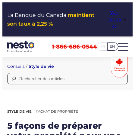
Aller
Voir
au
La Banque du Canada
maintient
×
l’impa
contenu
son taux à 2,25 %
ct
1-866-686-0544
FR
EN
Conseils
/
Style de vie
Rechercher :
STYLE DE VIE
#ACHAT DE PROPRIÉTÉ
5 façons de préparer