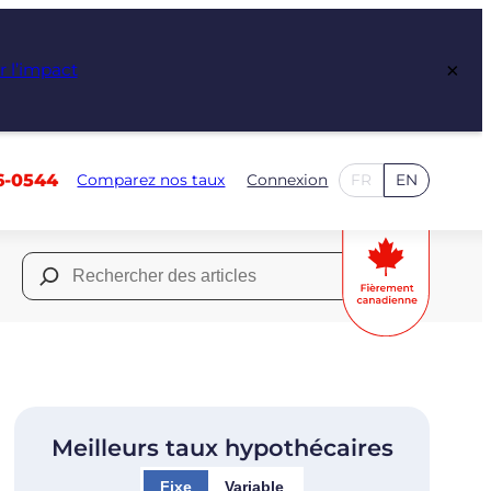
×
r l’impact
6-0544
Comparez nos taux
Connexion
FR
EN
Rechercher :
Meilleurs taux hypothécaires
Fixe
Variable