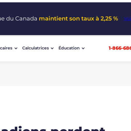
ue du Canada
maintient son taux à 2,25 %
Voi
1-866-68
caires
Calculatrices
Éducation