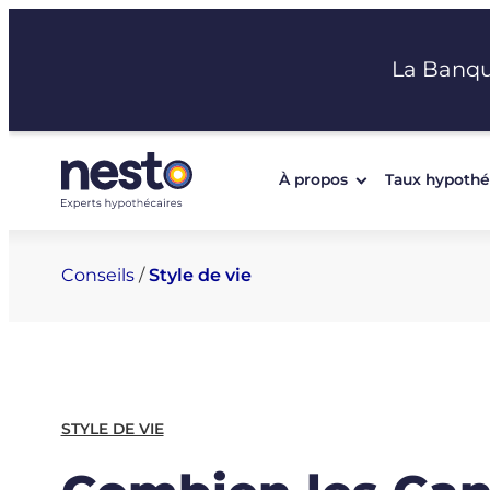
Aller
au
La Banq
contenu
À propos
Taux hypothé
Conseils
/
Style de vie
STYLE DE VIE