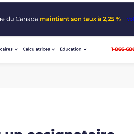
ue du Canada
maintient son taux à 2,25 %
Voi
1-866-68
caires
Calculatrices
Éducation