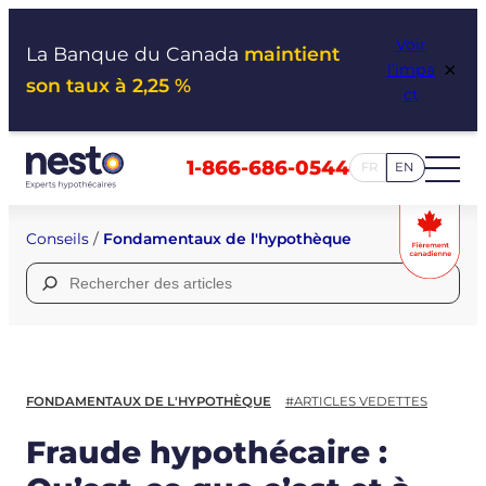
Aller
Voir
au
La Banque du Canada
maintient
×
l’impa
contenu
son taux à 2,25 %
ct
1-866-686-0544
FR
EN
Conseils
/
Fondamentaux de l'hypothèque
Rechercher :
FONDAMENTAUX DE L'HYPOTHÈQUE
#ARTICLES VEDETTES
Fraude hypothécaire :