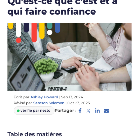
Qu’est-ce que c’est et à
qui faire confiance
Écrit par
Ashley Howard
|
Sep 13, 2024
Révisé par
Samson Solomon
|
Oct 23, 2025
Partager :
vérifié par nesto
Table des matières