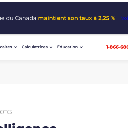
ue du Canada
maintient son taux à 2,25 %
Voi
1-866-68
caires
Calculatrices
Éducation
ETTES