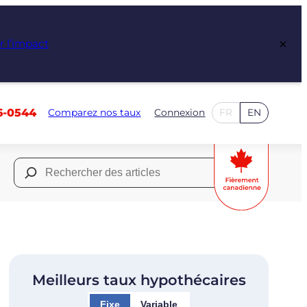
×
r l’impact
6-0544
Comparez nos taux
Connexion
FR
EN
Rechercher :
Meilleurs taux hypothécaires
Fixe
Variable