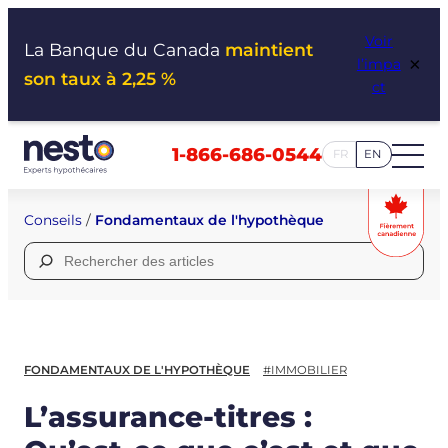
Aller
Voir
au
La Banque du Canada
maintient
×
l’impa
contenu
son taux à 2,25 %
ct
1-866-686-0544
FR
EN
Conseils
/
Fondamentaux de l'hypothèque
Rechercher :
FONDAMENTAUX DE L'HYPOTHÈQUE
#IMMOBILIER
L’assurance-titres :