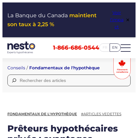
Aller
Voir
au
La Banque du Canada
maintient
×
l’impa
contenu
son taux à 2,25 %
ct
1-866-686-0544
FR
EN
Conseils
/
Fondamentaux de l'hypothèque
Rechercher :
FONDAMENTAUX DE L'HYPOTHÈQUE
#ARTICLES VEDETTES
Prêteurs hypothécaires