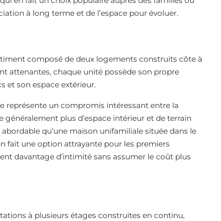
 qui en fait un choix populaire auprès des familles ou
iation à long terme et de l’espace pour évoluer.
âtiment composé de deux logements construits côte à
ient attenantes, chaque unité possède son propre
cs et son espace extérieur.
ée représente un compromis intéressant entre la
re généralement plus d’espace intérieur et de terrain
 abordable qu’une maison unifamiliale située dans le
fait une option attrayante pour les premiers
hent davantage d’intimité sans assumer le coût plus
tions à plusieurs étages construites en continu,