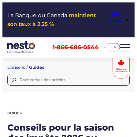
Aller
Voir
au
La Banque du Canada
maintient
×
l’impa
contenu
son taux à 2,25 %
ct
1-866-686-0544
FR
EN
Conseils
/
Guides
Rechercher :
GUIDES
Conseils pour la saison