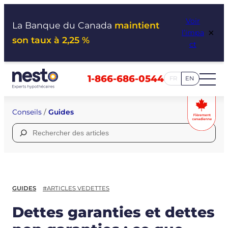
Aller
Voir
au
La Banque du Canada
maintient
×
l’impa
contenu
son taux à 2,25 %
ct
1-866-686-0544
FR
EN
Conseils
/
Guides
Rechercher :
GUIDES
#ARTICLES VEDETTES
Dettes garanties et dettes