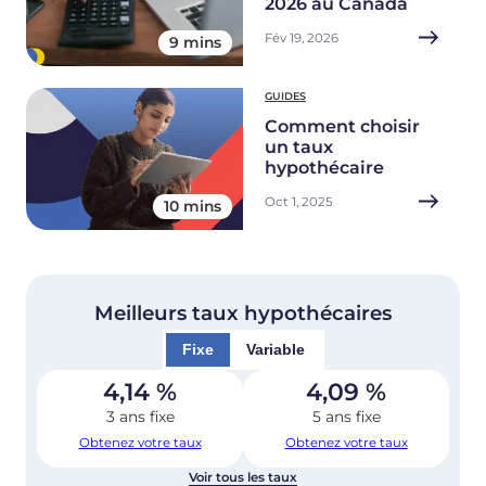
2026 au Canada
Fév 19, 2026
9 mins
GUIDES
Comment choisir
un taux
hypothécaire
Oct 1, 2025
10 mins
Meilleurs taux hypothécaires
Fixe
Variable
4,14
%
4,09
%
3 ans fixe
5 ans fixe
Obtenez votre taux
Obtenez votre taux
Voir tous les taux