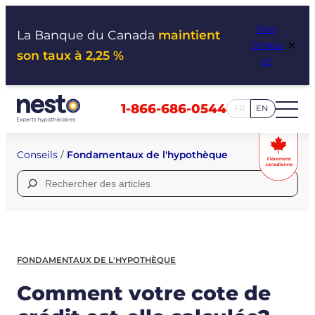
Aller
Voir
au
La Banque du Canada
maintient
×
l’impa
contenu
son taux à 2,25 %
ct
1-866-686-0544
FR
EN
Conseils
/
Fondamentaux de l'hypothèque
Rechercher :
FONDAMENTAUX DE L'HYPOTHÈQUE
Comment votre cote de