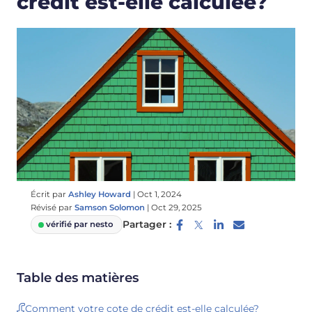
crédit est-elle calculée?
Écrit par
Ashley Howard
|
Oct 1, 2024
Révisé par
Samson Solomon
|
Oct 29, 2025
Partager :
vérifié par nesto
Table des matières
Comment votre cote de crédit est-elle calculée?