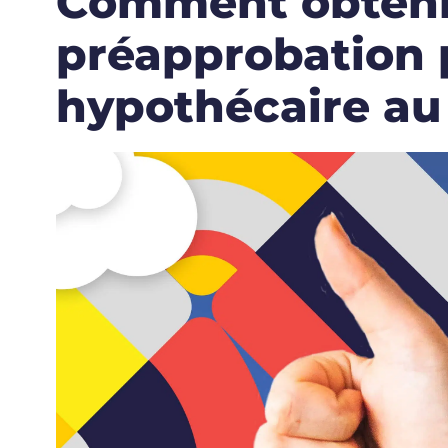
Comment obteni
préapprobation 
hypothécaire a