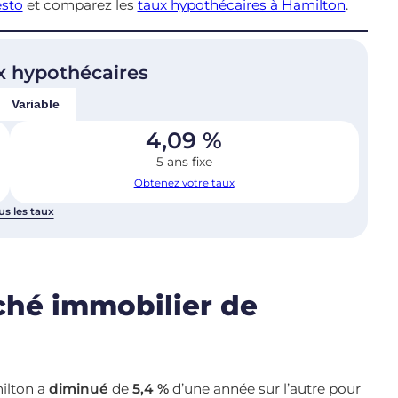
esto
et comparez les
taux hypothécaires à Hamilton
.
x hypothécaires
Variable
4,09
%
5 ans fixe
Obtenez votre taux
us les taux
ché immobilier de
ilton a
diminué
de
5,4 %
d’une année sur l’autre pour