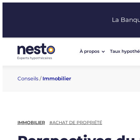
Aller
au
La Banq
contenu
À propos
Taux hypothé
Conseils
/
Immobilier
IMMOBILIER
#ACHAT DE PROPRIÉTÉ