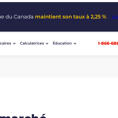
ue du Canada
maintient son taux à 2,25 %
Voi
1-866-68
caires
Calculatrices
Éducation