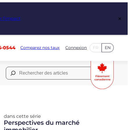
×
r l’impact
6-0544
Comparez nos taux
Connexion
FR
EN
Rechercher :
dans cette série
Perspectives du marché
immobilier