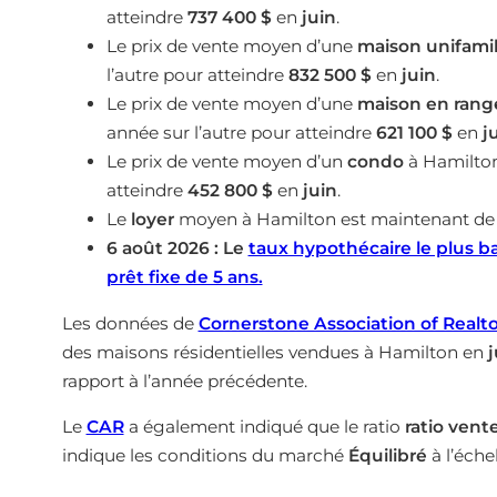
atteindre
737 400 $
en
juin
.
Le prix de vente moyen d’une
maison unifamil
l’autre pour atteindre
832 500 $
en
juin
.
Le prix de vente moyen d’une
maison en rang
année sur l’autre pour atteindre
621 100 $
en
j
Le prix de vente moyen d’un
condo
à Hamilto
atteindre
452 800 $
en
juin
.
Le
loyer
moyen à Hamilton est maintenant d
6 août 2026 : Le
taux hypothécaire le plus b
prêt fixe de 5 ans.
Les données de
Cornerstone Association of Realto
des maisons résidentielles vendues à Hamilton en
j
rapport à l’année précédente.
Le
CAR
a également indiqué que le ratio
ratio vent
indique les conditions du marché
Équilibré
à l’éche