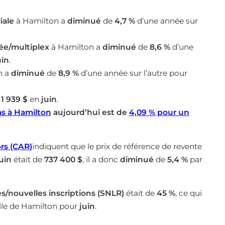
iale
à Hamilton a
diminué
de
4,7 %
d’une année sur
ée/multiplex
à Hamilton a
diminué
de
8,6 %
d’une
uin
.
n a
diminué
de
8,9 %
d’une année sur l’autre pour
e
1 939 $
en
juin
.
as à Hamilton
aujourd’hui est de
4,09
%
pour un
rs (CAR)
indiquent que le prix de référence de revente
uin
était de
737 400 $
, il a donc
diminué
de
5,4 %
par
es/nouvelles inscriptions (SNLR)
était de
45 %
, ce qui
lle de Hamilton pour
juin
.