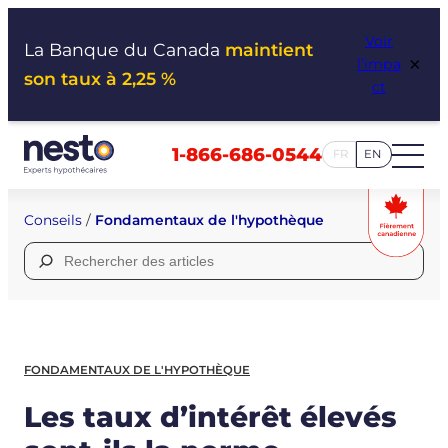
Aller
Voir
au
La Banque du Canada
maintient
×
l’impa
contenu
son taux à 2,25 %
ct
1-866-686-0544
FR
EN
Conseils
/
Fondamentaux de l'hypothèque
Rechercher :
FONDAMENTAUX DE L'HYPOTHÈQUE
Les taux d’intérêt élevés