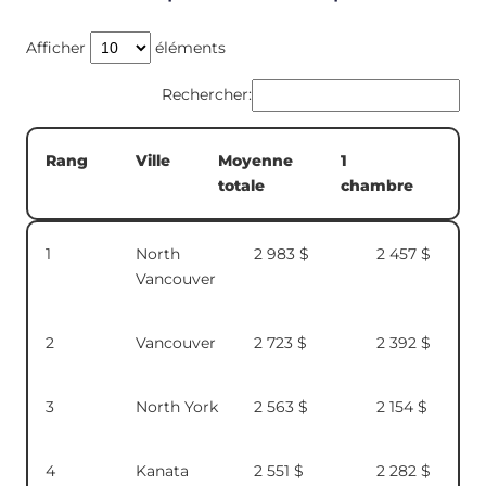
Afficher
éléments
Rechercher:
Moyenne
1
2
Rang
Ville
totale
chambre
ch
Moyenne
1
Rang
Ville
1
North
2 983 $
2 457 $
totale
chambre
Vancouver
2
Vancouver
2 723 $
2 392 $
3
North York
2 563 $
2 154 $
4
Kanata
2 551 $
2 282 $