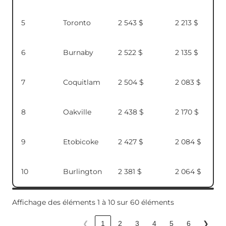
5
Toronto
2 543 $
2 213 $
6
Burnaby
2 522 $
2 135 $
7
Coquitlam
2 504 $
2 083 $
8
Oakville
2 438 $
2 170 $
9
Etobicoke
2 427 $
2 084 $
10
Burlington
2 381 $
2 064 $
Affichage des éléments 1 à 10 sur 60 éléments
❮
1
2
3
4
5
6
❯