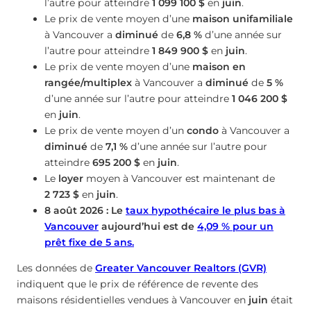
l’autre pour atteindre
1 099 100 $
en
juin
.
Le prix de vente moyen d’une
maison unifamiliale
à Vancouver a
diminué
de
6,8 %
d’une année sur
l’autre pour atteindre
1 849 900 $
en
juin
.
Le prix de vente moyen d’une
maison en
rangée/multiplex
à Vancouver a
diminué
de
5 %
d’une année sur l’autre pour atteindre
1 046 200 $
en
juin
.
Le prix de vente moyen d’un
condo
à Vancouver a
diminué
de
7,1 %
d’une année sur l’autre pour
atteindre
695 200 $
en
juin
.
Le
loyer
moyen à Vancouver est maintenant de
2 723 $
en
juin
.
8 août 2026 : Le
taux hypothécaire le plus bas à
Vancouver
aujourd’hui est de
4,09
%
pour un
prêt fixe de 5 ans.
Les données de
Greater Vancouver Realtors (GVR)
indiquent que le prix de référence de revente des
maisons résidentielles vendues à Vancouver en
juin
était