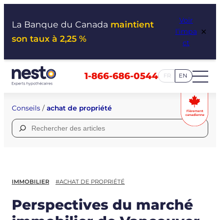
Aller
Voir
au
La Banque du Canada
maintient
×
l’impa
contenu
son taux à 2,25 %
ct
1-866-686-0544
FR
EN
Conseils
/
achat de propriété
Rechercher :
IMMOBILIER
#ACHAT DE PROPRIÉTÉ
Perspectives du marché