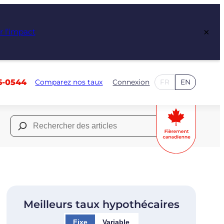
×
r l’impact
6-0544
Comparez nos taux
Connexion
FR
EN
Rechercher :
Meilleurs taux hypothécaires
Fixe
Variable