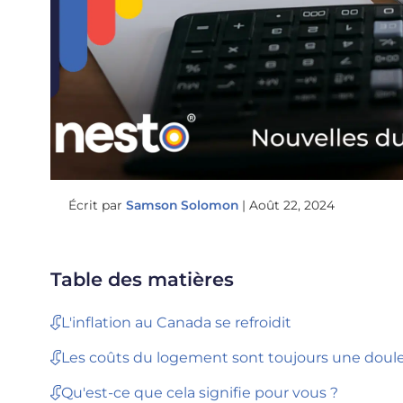
Écrit par
Samson Solomon
|
Août 22, 2024
Table des matières
L'inflation au Canada se refroidit
Les coûts du logement sont toujours une doul
Qu'est-ce que cela signifie pour vous ?