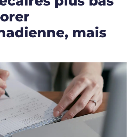
écaires plus bas
orer
anadienne, mais