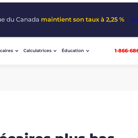
ue du Canada
maintient son taux à 2,25 %
Voi
1-866-68
caires
Calculatrices
Éducation