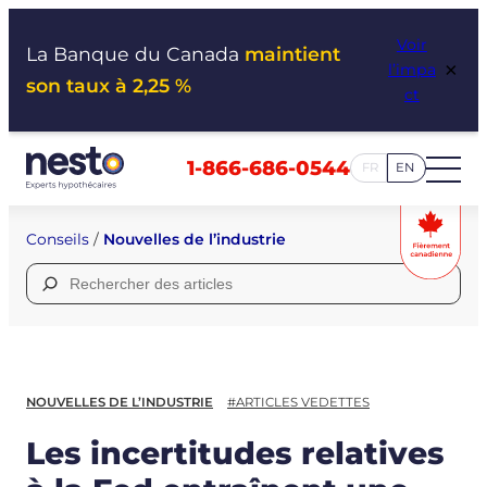
Aller
Voir
au
La Banque du Canada
maintient
×
l’impa
contenu
son taux à 2,25 %
ct
1-866-686-0544
FR
EN
Conseils
/
Nouvelles de l’industrie
Rechercher :
NOUVELLES DE L’INDUSTRIE
#ARTICLES VEDETTES
Les incertitudes relatives