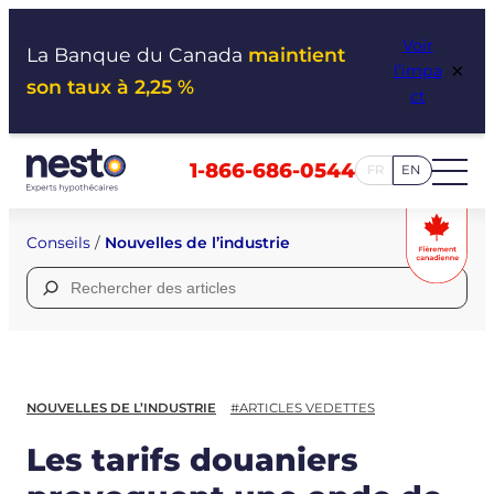
Aller
Voir
au
La Banque du Canada
maintient
×
l’impa
contenu
son taux à 2,25 %
ct
1-866-686-0544
FR
EN
Conseils
/
Nouvelles de l’industrie
Rechercher :
NOUVELLES DE L’INDUSTRIE
#ARTICLES VEDETTES
Les tarifs douaniers