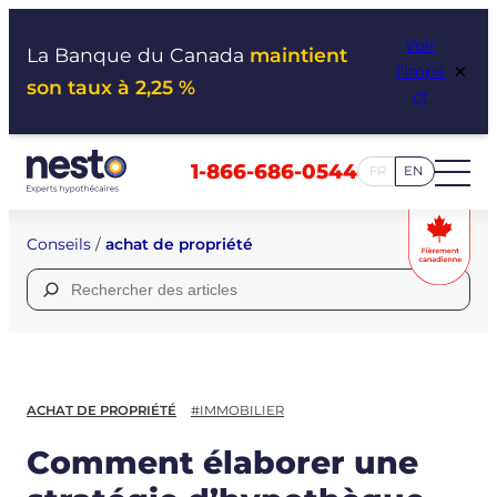
Aller
Voir
au
La Banque du Canada
maintient
×
l’impa
contenu
son taux à 2,25 %
ct
1-866-686-0544
FR
EN
Conseils
/
achat de propriété
Rechercher :
ACHAT DE PROPRIÉTÉ
#IMMOBILIER
Comment élaborer une