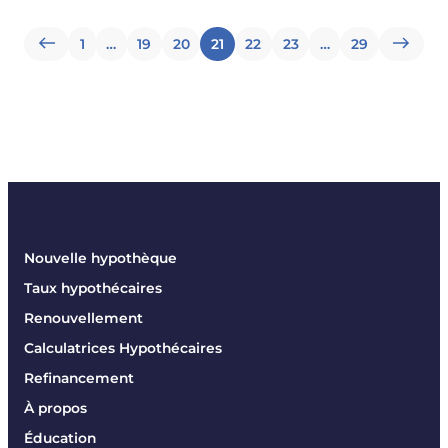
Pagination
1
…
19
20
21
22
23
…
29
des
articles
Nouvelle hypothèque
Taux hypothécaires
Renouvellement
Calculatrices Hypothécaires
Refinancement
À propos
Éducation