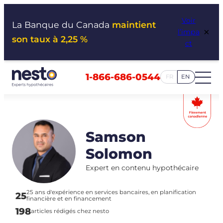
Aller
Voir
au
La Banque du Canada
maintient
×
l’impa
contenu
son taux à 2,25 %
ct
1-866-686-0544
FR
EN
Samson
Solomon
Expert en contenu hypothécaire
25 ans d'expérience en services bancaires, en planification
25
financière et en financement
198
articles rédigés chez nesto