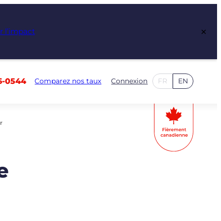
×
r l’impact
6-0544
Comparez nos taux
Connexion
FR
EN
r
e