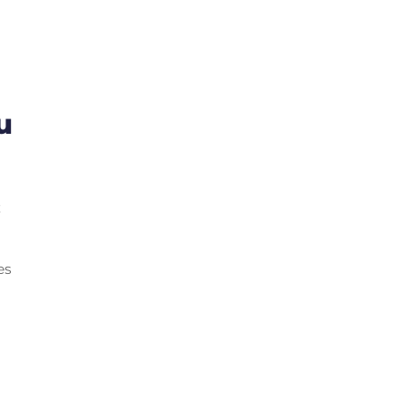
u
z
es