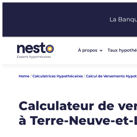
Aller
au
La Banq
contenu
À propos
Taux hypothé
Home
/
Calculatrices Hypothécaires
/
Calcul de Versements Hypot
Calculateur de v
à Terre-Neuve-et-