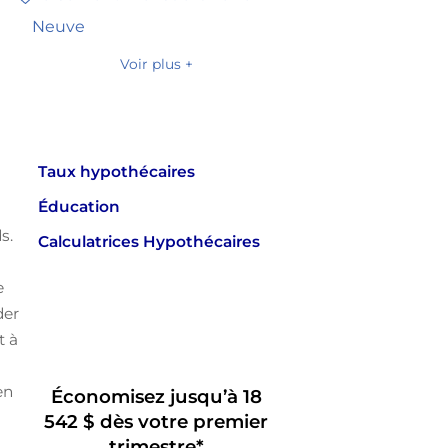
Neuve
Voir plus +
Taux hypothécaires
Éducation
s.
Calculatrices Hypothécaires
s
e
der
t à
en
Économisez jusqu’à 18
542 $ dès votre premier
trimestre*