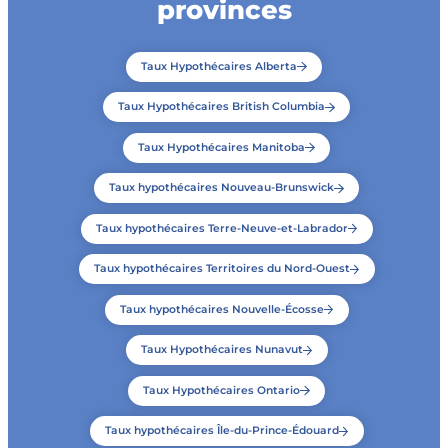
provinces
Taux Hypothécaires Alberta
Taux Hypothécaires British Columbia
Taux Hypothécaires Manitoba
Taux hypothécaires Nouveau-Brunswick
Taux hypothécaires Terre-Neuve-et-Labrador
Taux hypothécaires Territoires du Nord-Ouest
Taux hypothécaires Nouvelle-Écosse
Taux Hypothécaires Nunavut
Taux Hypothécaires Ontario
Taux hypothécaires Île-du-Prince-Édouard