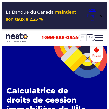
Aller
Voir
au
La Banque du Canada
maintient
×
l’impa
contenu
son taux à 2,25 %
ct
1-866-686-0544
FR
EN
Calculatrice de
droits de cession