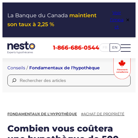
Aller
Voir
au
La Banque du Canada
maintient
×
l’impa
contenu
son taux à 2,25 %
ct
1-866-686-0544
FR
EN
Conseils
/
Fondamentaux de l'hypothèque
Rechercher :
FONDAMENTAUX DE L'HYPOTHÈQUE
#ACHAT DE PROPRIÉTÉ
Combien vous coûtera