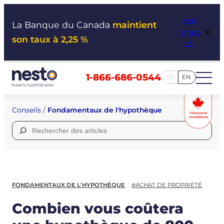
Aller
Voir
au
La Banque du Canada
maintient
×
l’impa
contenu
son taux à 2,25 %
ct
1-866-686-0544
FR
EN
Conseils
/
Fondamentaux de l'hypothèque
Rechercher :
FONDAMENTAUX DE L'HYPOTHÈQUE
#ACHAT DE PROPRIÉTÉ
Combien vous coûtera