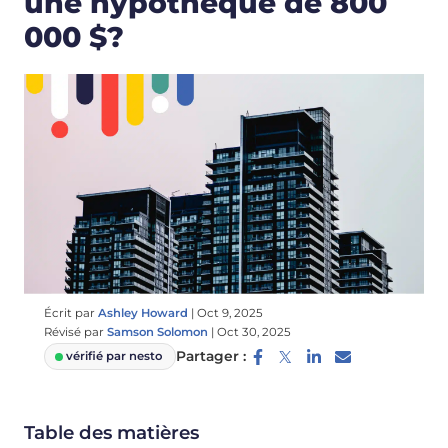
une hypothèque de 800
000 $?
Écrit par
Ashley Howard
|
Oct 9, 2025
Révisé par
Samson Solomon
|
Oct 30, 2025
Partager :
vérifié par nesto
Table des matières