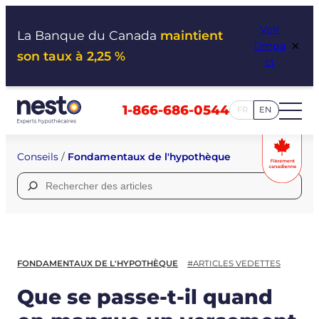
Aller
Voir
au
La Banque du Canada
maintient
×
l’impa
contenu
son taux à 2,25 %
ct
1-866-686-0544
FR
EN
Conseils
/
Fondamentaux de l'hypothèque
Rechercher :
FONDAMENTAUX DE L'HYPOTHÈQUE
#ARTICLES VEDETTES
Que se passe-t-il quand