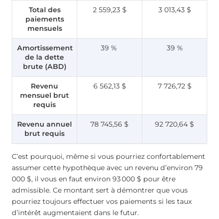
Total des
2 559,23 $
3 013,43 $
paiements
mensuels
Amortissement
39 %
39 %
de la dette
brute (ABD)
Revenu
6 562,13 $
7 726,72 $
mensuel brut
requis
Revenu annuel
78 745,56 $
92 720,64 $
brut requis
C’est pourquoi, même si vous pourriez confortablement
assumer cette hypothèque avec un revenu d’environ 79
000 $, il vous en faut environ 93 000 $ pour être
admissible. Ce montant sert à démontrer que vous
pourriez toujours effectuer vos paiements si les taux
d’intérêt augmentaient dans le futur.