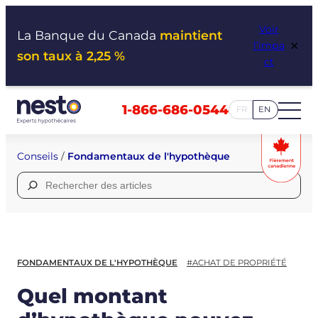
Aller
Voir
au
La Banque du Canada
maintient
×
l’impa
contenu
son taux à 2,25 %
ct
1-866-686-0544
FR
EN
Conseils
/
Fondamentaux de l'hypothèque
Rechercher :
FONDAMENTAUX DE L'HYPOTHÈQUE
#ACHAT DE PROPRIÉTÉ
Quel montant