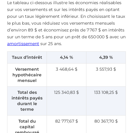
Le tableau ci-dessous illustre les économies réalisables
sur vos versements et sur les intérêts payés en optant
pour un taux légèrement inférieur. En choisissant le taux
le plus bas, vous réduisez vos versements mensuels
d’environ 89 $ et économisez près de 7 767 $ en intérêts
sur un terme de 5 ans pour un prêt de 650 000 $ avec un
amortissement
sur 25 ans.
Taux d’intérêt
4,14 %
4,39 %
Versement
3 468,64 $
3 557,93 $
hypothécaire
mensuel
Total des
125 340,83 $
133 108,25 $
intérêts payés
durant le
terme
Total du
82 777,67 $
80 367,70 $
capital
remboursé