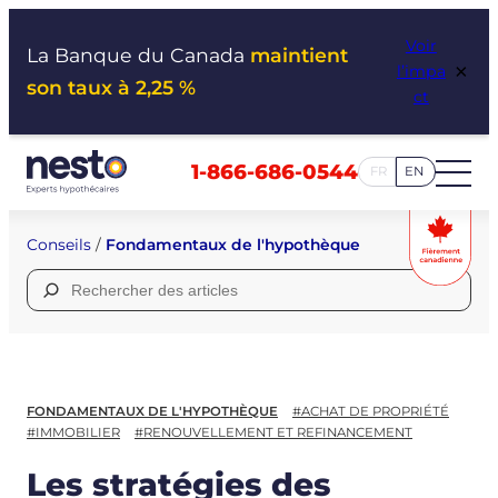
Aller
Voir
au
La Banque du Canada
maintient
×
l’impa
contenu
son taux à 2,25 %
ct
1-866-686-0544
FR
EN
Conseils
/
Fondamentaux de l'hypothèque
Rechercher :
FONDAMENTAUX DE L'HYPOTHÈQUE
#ACHAT DE PROPRIÉTÉ
#IMMOBILIER
#RENOUVELLEMENT ET REFINANCEMENT
Les stratégies des