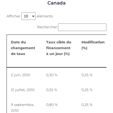
Canada
Afficher
éléments
Rechercher:
Date du
Taux cible du
Modification
changement
financement
(%)
de taux
à un jour (%)
Date du
Taux cible du
Modification
2 juin, 2010
0,30 %
0,25 %
changement
financement
(%)
de taux
à un jour (%)
21 juillet, 2010
0,55 %
0,25 %
9 septembre,
0,80 %
0,25 %
2010