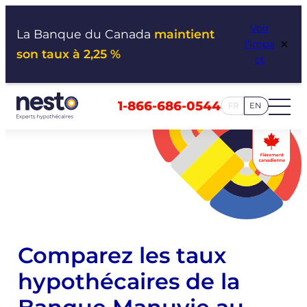
Aller
Voir
au
La Banque du Canada
maintient
×
l’impa
contenu
son taux à 2,25 %
ct
1-866-686-0544
FR
EN
Comparez les taux
hypothécaires de la