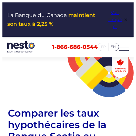
Aller
Voir
au
La Banque du Canada
maintient
×
l’impa
contenu
son taux à 2,25 %
ct
1-866-686-0544
FR
EN
Comparer les taux
hypothécaires de la