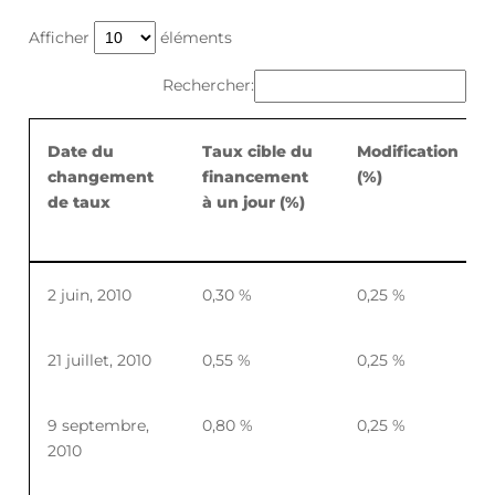
Afficher
éléments
Rechercher:
Date du
Taux cible du
Modification
changement
financement
(%)
de taux
à un jour (%)
Date du
Taux cible du
Modification
2 juin, 2010
0,30 %
0,25 %
changement
financement
(%)
de taux
à un jour (%)
21 juillet, 2010
0,55 %
0,25 %
9 septembre,
0,80 %
0,25 %
2010