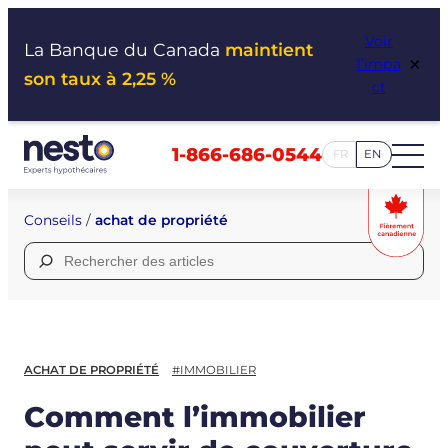
Aller
Voir
au
La Banque du Canada
maintient
×
l’impa
contenu
son taux à 2,25 %
ct
1-866-686-0544
FR
EN
Conseils
/
achat de propriété
Rechercher :
ACHAT DE PROPRIÉTÉ
#IMMOBILIER
Comment l’immobilier