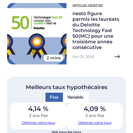
ARTICLES VEDETTES
nesto figure
parmis les lauréats
du Deloitte
Technology Fast
50(MC) pour une
troisième année
consécutive
Oct 23, 2025
2 mins
Meilleurs taux hypothécaires
Fixe
Variable
4,14
%
4,09
%
3 ans fixe
5 ans fixe
Obtenez votre taux
Obtenez votre taux
Voir tous les taux