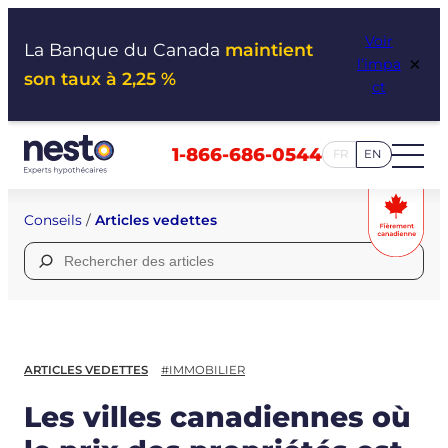
Aller
Voir
au
La Banque du Canada
maintient
×
l’impa
contenu
son taux à 2,25 %
ct
1-866-686-0544
FR
EN
Conseils
/
Articles vedettes
Rechercher :
ARTICLES VEDETTES
#IMMOBILIER
Les villes canadiennes où