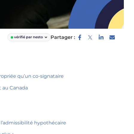
Partager :
vérifié par nesto
opriée qu’un co-signataire
nt au Canada
admissibilité hypothécaire
r plus +