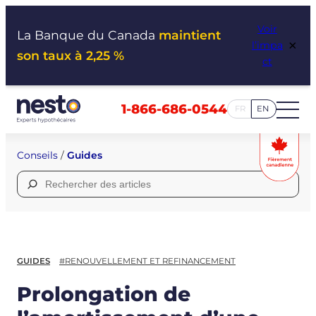
Aller
Voir
au
La Banque du Canada
maintient
×
l’impa
contenu
son taux à 2,25 %
ct
1-866-686-0544
FR
EN
Conseils
/
Guides
Rechercher :
GUIDES
#RENOUVELLEMENT ET REFINANCEMENT
Prolongation de