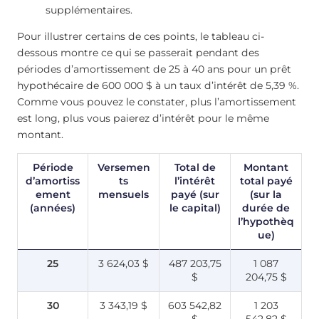
supplémentaires.
Pour illustrer certains de ces points, le tableau ci-
dessous montre ce qui se passerait pendant des
périodes d’amortissement de 25 à 40 ans pour un prêt
hypothécaire de 600 000 $ à un taux d’intérêt de 5,39 %.
Comme vous pouvez le constater, plus l’amortissement
est long, plus vous paierez d’intérêt pour le même
montant.
Période
Versemen
Total de
Montant
d’amortiss
ts
l’intérêt
total payé
ement
mensuels
payé (sur
(sur la
(années)
le capital)
durée de
l’hypothèq
ue)
25
3 624,03 $
487 203,75
1 087
$
204,75 $
30
3 343,19 $
603 542,82
1 203
$
542,82 $