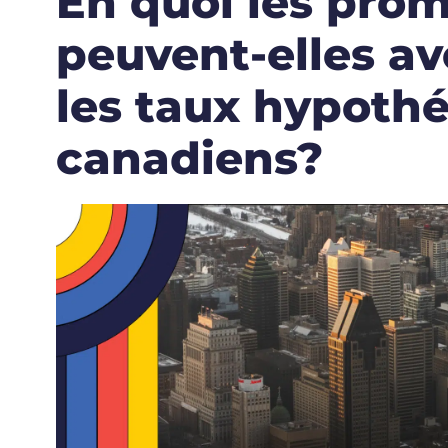
En quoi les prom
peuvent-elles av
les taux hypothé
canadiens?