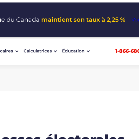
ue du Canada
maintient son taux à 2,25 %
Voi
1-866-68
caires
Calculatrices
Éducation