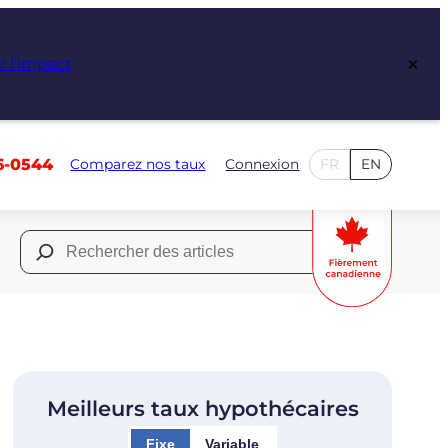
×
r l’impact
6-0544
Comparez nos taux
Connexion
FR
EN
Rechercher :
Meilleurs taux hypothécaires
Fixe
Variable