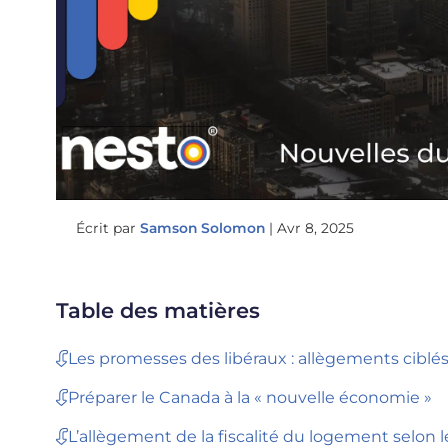
Écrit par
Samson Solomon
|
Avr 8, 2025
Table des matières
Les promesses des libéraux : allègements cibl
Préparer le Canada à la « nouvelle économie »
L’allègement de la fiscalité du logement selon