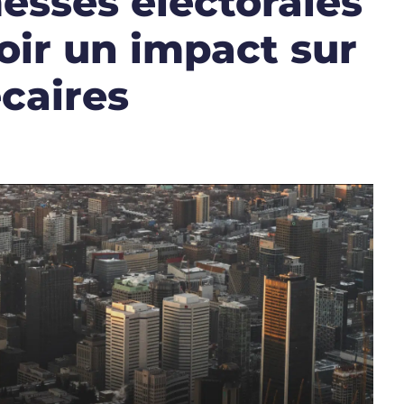
esses électorales
oir un impact sur
caires