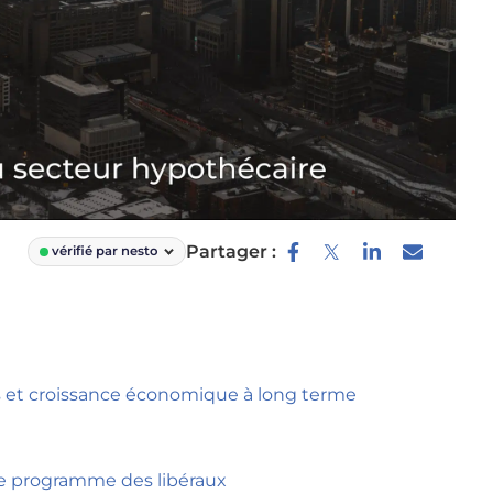
Partager :
vérifié par nesto
és et croissance économique à long terme
 le programme des libéraux