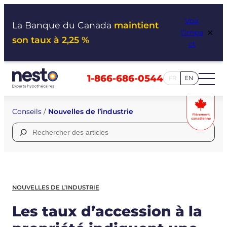
Aller
Voir
au
La Banque du Canada
maintient
×
l’impa
contenu
son taux à 2,25 %
ct
1-866-686-0544
FR
EN
Conseils
/
Nouvelles de l’industrie
Rechercher :
NOUVELLES DE L’INDUSTRIE
Les taux d’accession à la