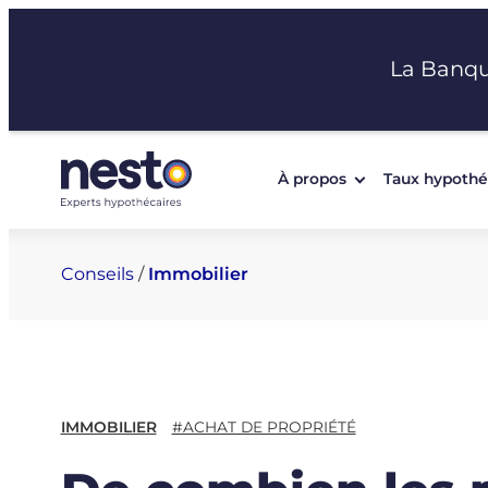
Aller
au
La Banq
contenu
À propos
Taux hypothé
Conseils
/
Immobilier
IMMOBILIER
#ACHAT DE PROPRIÉTÉ