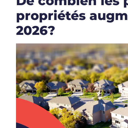
De combien les p
propriétés augm
2026?