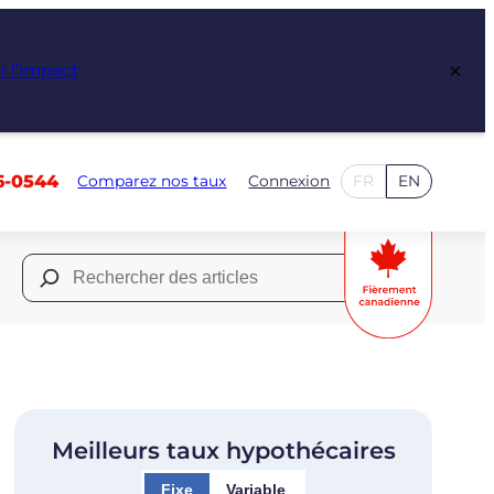
×
r l’impact
6-0544
Comparez nos taux
Connexion
FR
EN
Rechercher :
Meilleurs taux hypothécaires
Fixe
Variable