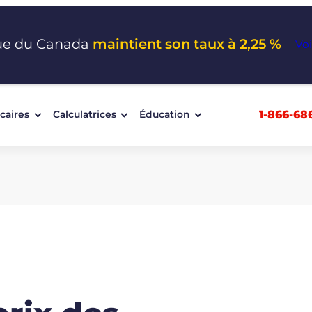
ue du Canada
maintient son taux à 2,25 %
Voi
1-866-68
caires
Calculatrices
Éducation