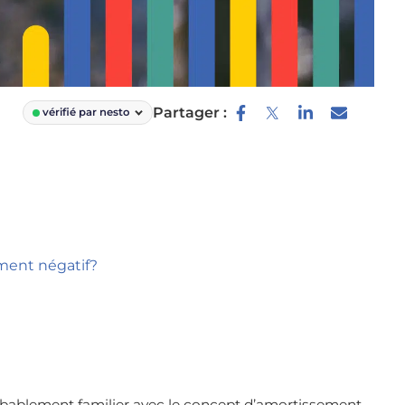
Partager :
vérifié par nesto
ment négatif?
obablement familier avec le concept d’amortissement.