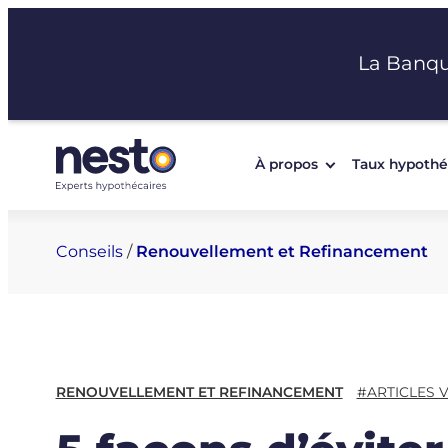
Aller
au
La Banq
contenu
À propos
Taux hypothé
Conseils
/
Renouvellement et Refinancement
RENOUVELLEMENT ET REFINANCEMENT
#ARTICLES 