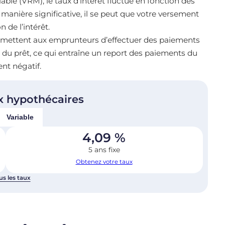
able (VRM), le taux d’intérêt fluctue en fonction des
anière significative, il se peut que votre versement
 de l’intérêt.
rmettent aux emprunteurs d’effectuer des paiements
 du prêt, ce qui entraîne un report des paiements du
nt négatif.
x hypothécaires
Variable
4,09
%
5 ans fixe
Obtenez votre taux
us les taux