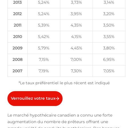
2013
5,24%
3,73%
3,14%
2012
5,24%
3,95%
3,20%
2011
5,39%
4,35%
3,50%
2010
5,42%
4,15%
3,55%
2009
5,79%
4,45%
3,80%
2008
7,15%
7,00%
6,95%
2007
7,19%
7,30%
7,05%
*Le taux préférentiel le plus récent est indiqué
Verrouillez votre taux
Le marché hypothécaire canadien a connu une forte
augmentation du nombre de prêteurs offrant une