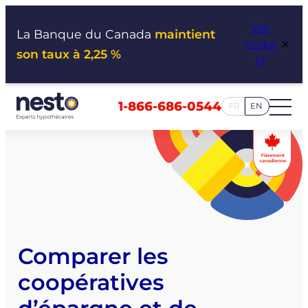
Aller
Voir
au
La Banque du Canada
maintient
×
l’impa
contenu
son taux à 2,25 %
ct
1-866-686-0544
FR
EN
Comparer les
coopératives