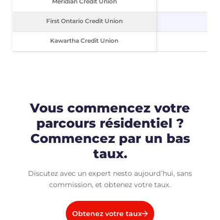
Meridian Credit Union
Meridian Credit Union
First Ontario Credit Union
First Ontario Credit Union
Kawartha Credit Union
Kawartha Credit Union
Vous commencez votre
parcours résidentiel ?
Commencez par un bas
taux.
Discutez avec un expert nesto aujourd’hui, sans
commission, et obtenez votre taux.
Obtenez votre taux