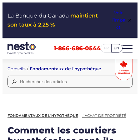
Aller
Voir
au
La Banque du Canada
maintient
×
l’impa
contenu
son taux à 2,25 %
ct
1-866-686-0544
FR
EN
Conseils
/
Fondamentaux de l'hypothèque
Rechercher :
FONDAMENTAUX DE L'HYPOTHÈQUE
#ACHAT DE PROPRIÉTÉ
Comment les courtiers